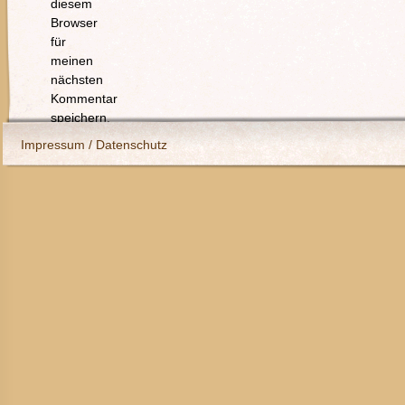
diesem
Browser
für
meinen
nächsten
Kommentar
speichern.
Impressum / Datenschutz